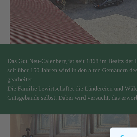
Das Gut Neu-Calenberg ist seit 1868 im Besitz der
seit über 150 Jahren wird in den alten Gemäuern d
gearbeitet.
Die Familie bewirtschaftet die Ländereien und Wäl
Gutsgebäude selbst. Dabei wird versucht, das erwo