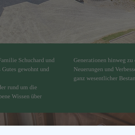
 Familie Schuchard und
Generationen hinweg zu e
es Gutes gewohnt und
Neuerungen und Verbesser
ganz wesentlicher Bestan
der rund um die
rbene Wissen über